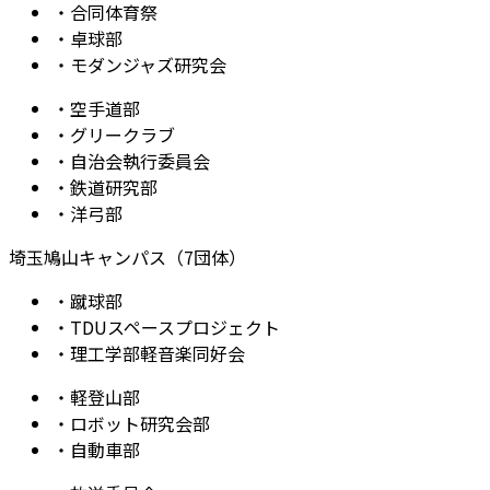
・
合同体育祭
・
卓球部
・
モダンジャズ研究会
・
空手道部
・
グリークラブ
・
自治会執行委員会
・
鉄道研究部
・
洋弓部
埼玉鳩山キャンパス（7団体）
・
蹴球部
・
TDUスペースプロジェクト
・
理工学部軽音楽同好会
・
軽登山部
・
ロボット研究会部
・
自動車部