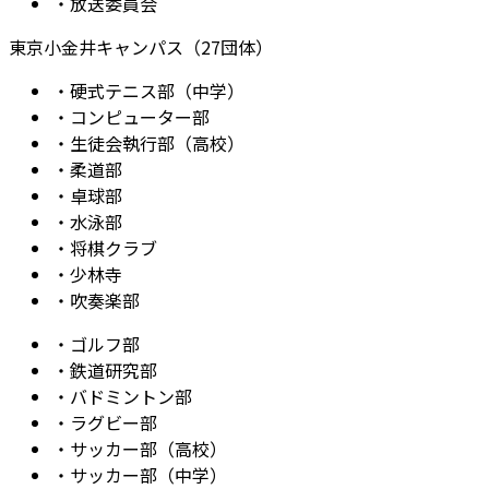
・
放送委員会
東京小金井キャンパス（27団体）
・
硬式テニス部（中学）
・
コンピューター部
・
生徒会執行部（高校）
・
柔道部
・
卓球部
・
水泳部
・
将棋クラブ
・
少林寺
・
吹奏楽部
・
ゴルフ部
・
鉄道研究部
・
バドミントン部
・
ラグビー部
・
サッカー部（高校）
・
サッカー部（中学）